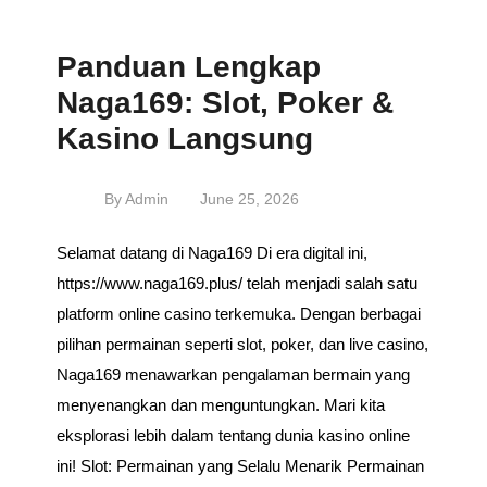
Panduan Lengkap
Naga169: Slot, Poker &
Kasino Langsung
By
Admin
June 25, 2026
Selamat datang di Naga169 Di era digital ini,
https://www.naga169.plus/ telah menjadi
salah satu platform online casino terkemuka.
Dengan berbagai pilihan permainan seperti
slot, poker, dan live casino, Naga169
menawarkan pengalaman bermain yang
menyenangkan dan menguntungkan. Mari kita
eksplorasi lebih dalam tentang dunia kasino